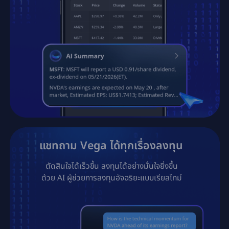
แชทถาม Vega ได้ทุกเรื่องลงทุน
ตัดสินใจได้เร็วขึ้น ลงทุนได้อย่างมั่นใจยิ่งขึ้น

ด้วย AI ผู้ช่วยการลงทุนอัจฉริยะแบบเรียลไทม์